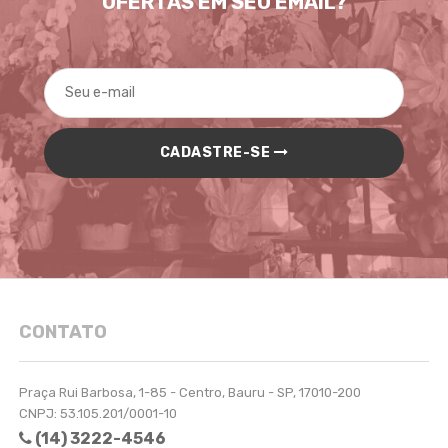
OFERTAS EM SEU EMAIL?
CADASTRE-SE
CONTATO
Praça Rui Barbosa, 1-85 - Centro, Bauru - SP, 17010-200
CNPJ: 53.105.201/0001-10
(14) 3222-4546