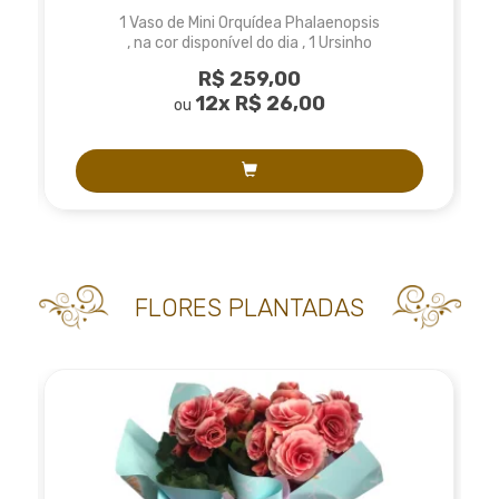
1 Vaso de Mini Orquídea Phalaenopsis
, na cor disponível do dia , 1 Ursinho
de pelúcia, podem variar o modelo
R$ 259,00
dependendo da coleção , 1
12x
R$ 26,00
embalagem com 3 unidades de
ou
Ferrero Rocher
FLORES PLANTADAS