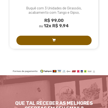
Buquê com 3 Unidades de Girassóis,
acabamento com Tango e Gipso,
embalagem na tela engomada e
R$ 99,00
laço de fita tnt
12x
R$ 9,94
ou
QUE TAL RECEBER AS MELHORES