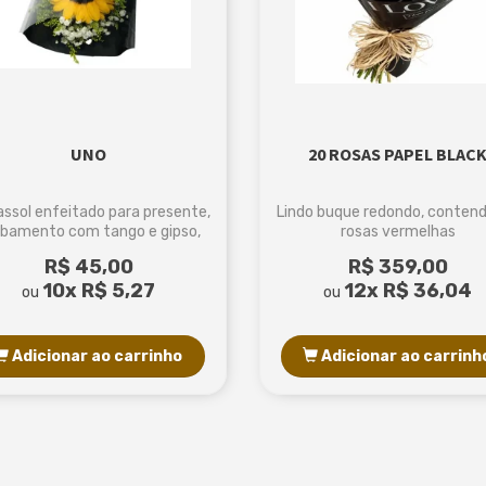
UNO
20 ROSAS PAPEL BLAC
rassol enfeitado para presente,
Lindo buque redondo, conten
bamento com tango e gipso,
rosas vermelhas
embalagem no...
R$ 45,00
R$ 359,00
10x
R$ 5,27
12x
R$ 36,04
ou
ou
Adicionar ao carrinho
Adicionar ao carrinh