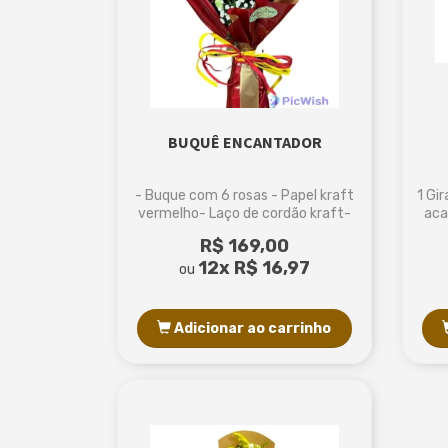
BUQUÊ ENCANTADOR
- Buque com 6 rosas - Papel kraft
1 Gi
vermelho- Laço de cordão kraft-
aca
Tamanho...
R$ 169,00
12x
R$ 16,97
ou
Adicionar ao carrinho