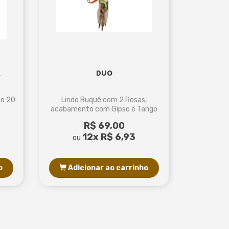
K
DUO
do 20
Lindo Buquê com 2 Rosas,
acabamento com Gipso e Tango
Embalagem no celofane
R$ 69,00
transparente, laço de ráfia
12x
R$ 6,93
ou
o
Adicionar ao carrinho