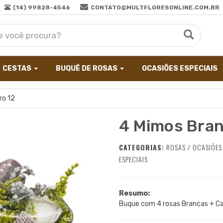
(14) 99828-4546
CONTATO@MULTFLORESONLINE.COM.BR
CESTAS
BUQUÊ DE ROSAS
OCASIÕES ESPECIAIS
ro 12
4 Mimos Bran
CATEGORIAS:
ROSAS
/
OCASIÕES
ESPECIAIS
Resumo:
Buque com 4 rosas Brancas + Ca