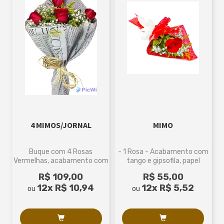
4 MIMOS/JORNAL
MIMO
Buque com 4 Rosas
- 1 Rosa - Acabamento com
Vermelhas, acabamento com
tango e gipsofila, papel
Tango e Gipso, Laço de ráfia,
celofane e laço.- Medidas...
R$ 109,00
R$ 55,00
papel celofane decorado
12x
R$ 10,94
12x
R$ 5,52
ou
ou