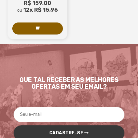
R$ 159,00
celofane dupla face Marrom
12x
R$ 15,96
e Dourado
ou
QUE TAL RECEBER AS MELHORES
OFERTAS EM SEU EMAIL?
CADASTRE-SE