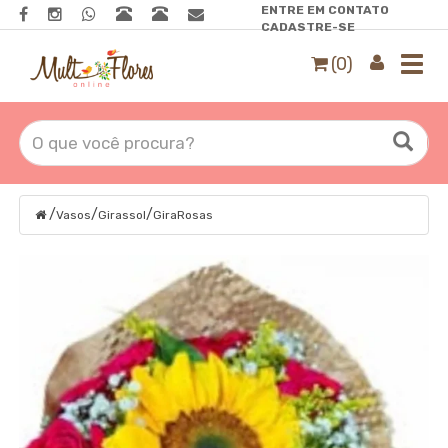
ENTRE EM CONTATO
CADASTRE-SE
(0)
Toggl
navig
/
/
/
Vasos
Girassol
GiraRosas