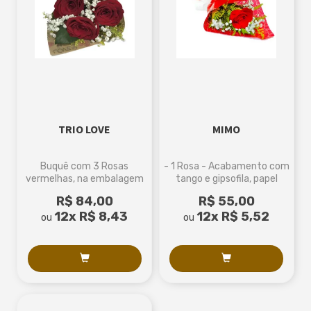
TRIO LOVE
MIMO
Buquê com 3 Rosas
- 1 Rosa - Acabamento com
vermelhas, na embalagem
tango e gipsofila, papel
papel kraft, tema love, laço
celofane e laço.- Medidas...
R$ 84,00
R$ 55,00
de ráfia sintética 2 cores
12x
R$ 8,43
12x
R$ 5,52
ou
ou